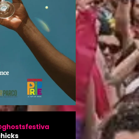
ghostsfestiva
chicks