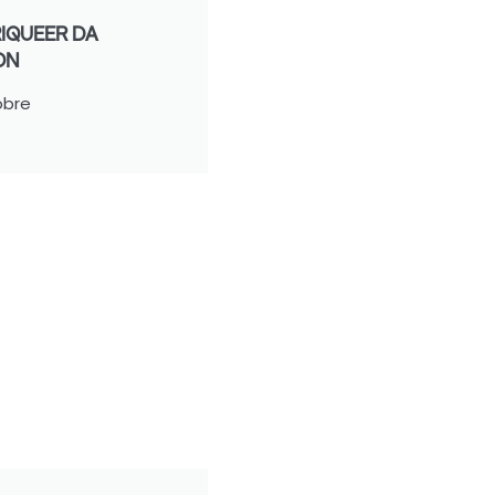
IQUEER DA
ON
obre