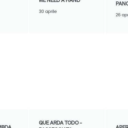
WE NEED A HAND
PANC
30 aprile
26 apr
QUE ARDA TODO -
MBDA
APER