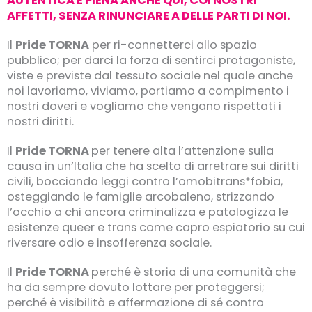
AUTENTICA E PIENA ANCHE QUI, COI NOSTRI
AFFETTI, SENZA RINUNCIARE A DELLE PARTI DI NOI.
Il
Pride TORNA
per ri-connetterci allo spazio
pubblico; per darci la forza di sentirci protagoniste,
viste e previste dal tessuto sociale nel quale anche
noi lavoriamo, viviamo, portiamo a compimento i
nostri doveri e vogliamo che vengano rispettati i
nostri diritti.
Il
Pride TORNA
per tenere alta l’attenzione sulla
causa in un’Italia che ha scelto di arretrare sui diritti
civili, bocciando leggi contro l’omobitrans*fobia,
osteggiando le famiglie arcobaleno, strizzando
l’occhio a chi ancora criminalizza e patologizza le
esistenze queer e trans come capro espiatorio su cui
riversare odio e insofferenza sociale.
Il
Pride TORNA
perché è storia di una comunità che
ha da sempre dovuto lottare per proteggersi;
perché è visibilità e affermazione di sé contro