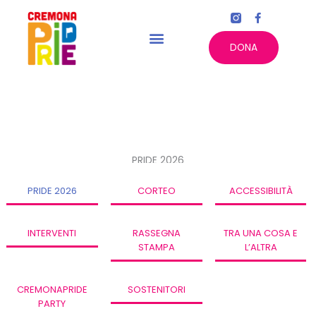
Vai
F
al
a
c
contenuto
e
DONA
b
o
o
k
-
f
PRIDE 2026
PRIDE 2026
CORTEO
ACCESSIBILITÀ
INTERVENTI
RASSEGNA
TRA UNA COSA E
STAMPA
L’ALTRA
CREMONAPRIDE
SOSTENITORI
PARTY