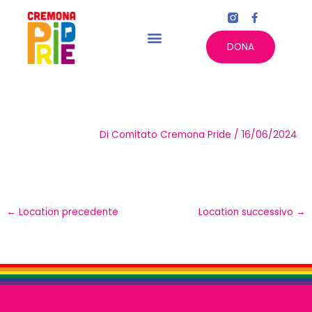
Vai
F
al
a
c
contenuto
e
DONA
b
o
o
k
-
f
Di
Comitato Cremona Pride
/
16/06/2024
←
Location precedente
Location successivo
→