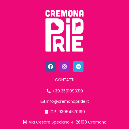
F
I
T
a
n
e
c
s
l
e
t
e
CONTATTI
b
a
g
o
g
r
+39 3501093310
o
r
a
k
a
m
info@cremonapride.it
m
C.F. 930645
70190
Via Cesare Speciano 4, 26100 Cremona